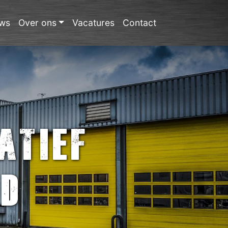
ws
Over ons
Vacatures
Contact
atief
ud