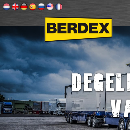
Degel
v