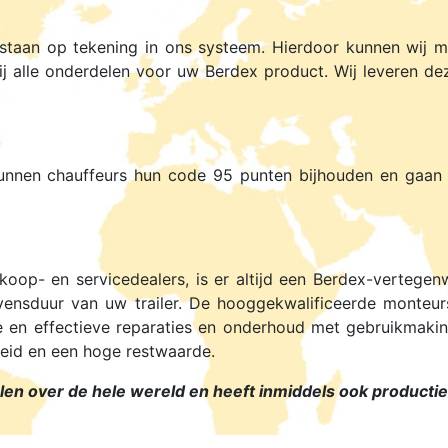
staan op tekening in ons systeem. Hierdoor kunnen wij ma
ij alle onderdelen voor uw Berdex product. Wij leveren dez
nnen chauffeurs hun code 95 punten bijhouden en gaan w
koop- en servicedealers, is er altijd een Berdex-vertegen
vensduur van uw trailer. De hooggekwalificeerde monteu
le en effectieve reparaties en onderhoud met gebruikmakin
eid en een hoge restwaarde.
en over de hele wereld en heeft inmiddels ook productiefa