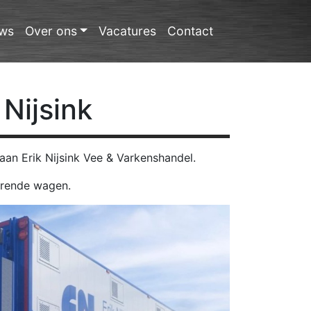
ws
Over ons
Vacatures
Contact
Nijsink
n Erik Nijsink Vee & Varkenshandel.
erende wagen.