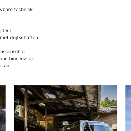
uwbare techniek
p
ijdeur
met drijfschotten
 tussenschot
 aan binnenzijde
rtaal