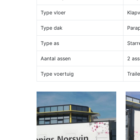
Type vloer
Klapv
Type dak
Para
Type as
Starr
Aantal assen
2 as
Type voertuig
Traile