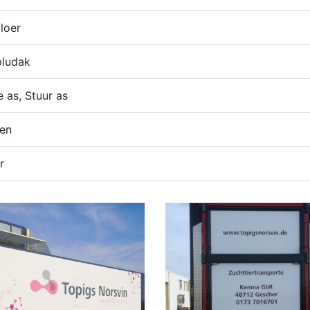
loer
pludak
e as, Stuur as
sen
r