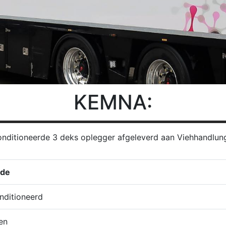
KEMNA:
nditioneerde 3 deks oplegger afgeleverd aan Viehhandlun
de
nditioneerd
en